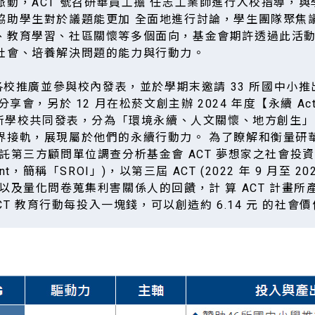
脈動，ACT 號召研華員工擔 任志工業師進行入校指導，
協助學生對於議題能更加 全面地進行討論，學生團隊聚焦議
、教育學習、社區關懷等多個面向，基金會期許透過此活
社會、培養解決問題的能力與行動力。
在各校推廣並參與校內發表，並於學期末邀請 33 所國中小
分享會，另於 12 月在松菸文創主辦 2024 年度【永續 Act
1 所學校共同發表，分為「環境永續、人文關懷、地方創生
接軌，展現屬於他們的永續行動力。 為了瞭解和衡量研華 
第三方顧問單位調查分析基金會 ACT 夢想家之社會投資報酬率
tment，簡稱「SROI」)，以第三屆 ACT (2022 年 9 月至 20
以及量化問卷蒐集利害關係人的回饋，計 算 ACT 計畫所產生
ACT 教育行動每投入一塊錢，可以創造約 6.14 元 的社會