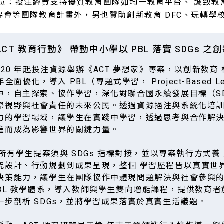
位：投注經費支持優質教育團隊如均一教育平台、 誠致教
協會等團隊教育計畫外，另也贊助創新教育 DFC、玩轉學
T 教育行動》 帶動中小學以 PBL 落實 SDGs 之
020 年起投注資源舉辦《ACT 夢想家》專案，以創新教育
年全面優化，導入 PBL（專題式學習， Project-Based L
中，自主探索、協作學習，深化對聯合國永續發展目標（SD
際視野與社會責任的未來公民。透過資源挹注與系統化培
力的學習場域，讓學生在實踐中學習，透過思考與合作解
進而成為影響世界的關鍵力量。
求所有學生提案須與 SDGs 指標對接，並以專案執行方式養
究設計、行動規劃到成果呈現，整個 學習歷程皆以真實世
決策能力，讓學生在團隊協作中體現問題解決與社會參與
PBL 教學體系，導入教師與學生雙向增能課程，提供教育
步剖析 SDGs，並將學習成果落實於真實生活議題。