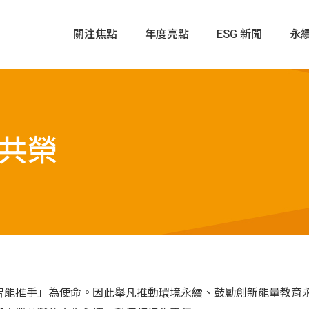
關注焦點
年度亮點
ESG 新聞
永
治理
創新與服務
司治理架構
創新機制
共榮
客戶及夥伴共創
機管理
物聯網應用推廣與教育
理
關係
利他與社會共益
展
研華企業公民
智能推手」為使命。因此舉凡推動環境永續、鼓勵創新能量教育
利
物聯網教育與產學共創