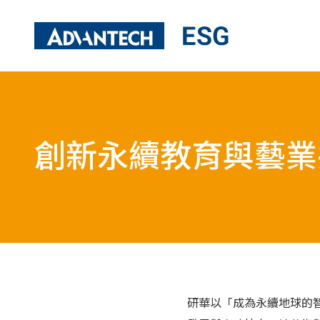
永續管理
公司經營與
經營者的話
營運表現與公
創新永續教育與藝業
永續目標及重大主題
資訊安全管理
ESG 治理架構
風險前瞻與危
利害關係人議合
供應鏈永續管
綠色營運
人才與員工
氣候變遷策略與行動
人才培育與發
研華以「成為永續地球的
綠色設計與產品永續責任
員工溝通與福